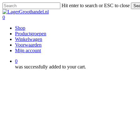
Skip
Hit enter to search or ESC to close
Sea
to
Close
main
Search
0
content
Menu
Shop
Productgroepen
Winkelwagen
Voorwaarden
Mijn account
0
was successfully added to your cart.