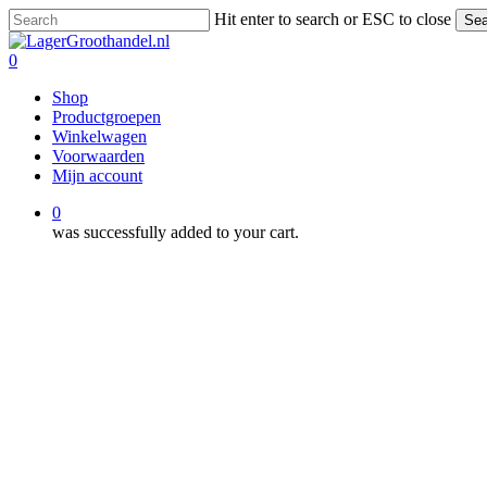
Skip
Hit enter to search or ESC to close
Sea
to
Close
main
Search
0
content
Menu
Shop
Productgroepen
Winkelwagen
Voorwaarden
Mijn account
0
was successfully added to your cart.