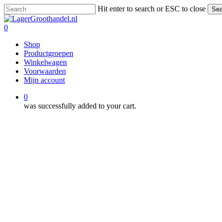
Skip
Hit enter to search or ESC to close
Sea
to
Close
main
Search
0
content
Menu
Shop
Productgroepen
Winkelwagen
Voorwaarden
Mijn account
0
was successfully added to your cart.