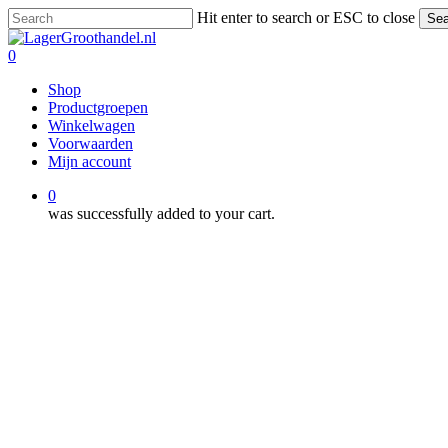
Skip
Hit enter to search or ESC to close
Sea
to
Close
main
Search
0
content
Menu
Shop
Productgroepen
Winkelwagen
Voorwaarden
Mijn account
0
was successfully added to your cart.