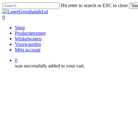
Skip
Hit enter to search or ESC to close
Sea
to
Close
main
Search
0
content
Menu
Shop
Productgroepen
Winkelwagen
Voorwaarden
Mijn account
0
was successfully added to your cart.