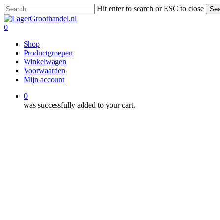
Skip
Hit enter to search or ESC to close
Sea
to
Close
main
Search
0
content
Menu
Shop
Productgroepen
Winkelwagen
Voorwaarden
Mijn account
0
was successfully added to your cart.