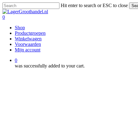
Skip
Hit enter to search or ESC to close
Sea
to
Close
main
Search
0
content
Menu
Shop
Productgroepen
Winkelwagen
Voorwaarden
Mijn account
0
was successfully added to your cart.