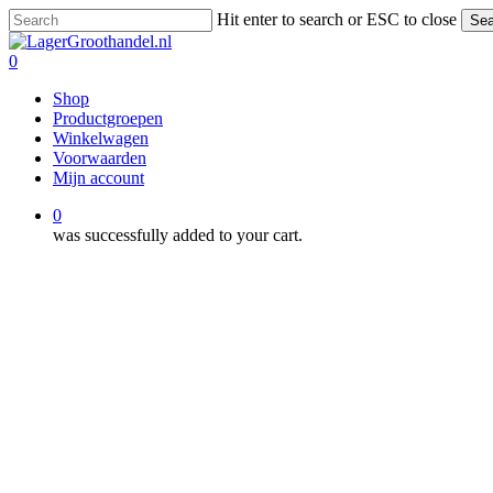
Skip
Hit enter to search or ESC to close
Sea
to
Close
main
Search
0
content
Menu
Shop
Productgroepen
Winkelwagen
Voorwaarden
Mijn account
0
was successfully added to your cart.