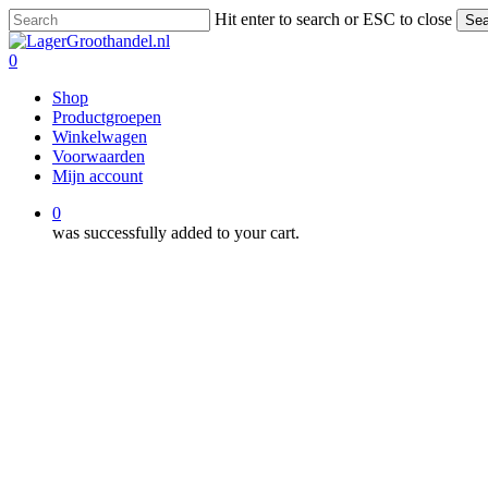
Skip
Hit enter to search or ESC to close
Sea
to
Close
main
Search
0
content
Menu
Shop
Productgroepen
Winkelwagen
Voorwaarden
Mijn account
0
was successfully added to your cart.