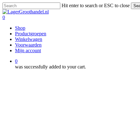
Skip
Hit enter to search or ESC to close
Sea
to
Close
main
Search
0
content
Menu
Shop
Productgroepen
Winkelwagen
Voorwaarden
Mijn account
0
was successfully added to your cart.