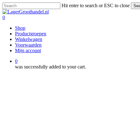
Skip
Hit enter to search or ESC to close
Sea
to
Close
main
Search
0
content
Menu
Shop
Productgroepen
Winkelwagen
Voorwaarden
Mijn account
0
was successfully added to your cart.