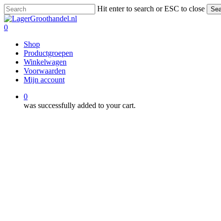
Skip
Hit enter to search or ESC to close
Sea
to
Close
main
Search
0
content
Menu
Shop
Productgroepen
Winkelwagen
Voorwaarden
Mijn account
0
was successfully added to your cart.