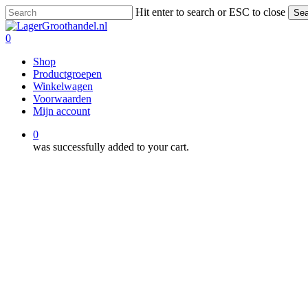
Skip
Hit enter to search or ESC to close
Sea
to
Close
main
Search
0
content
Menu
Shop
Productgroepen
Winkelwagen
Voorwaarden
Mijn account
0
was successfully added to your cart.