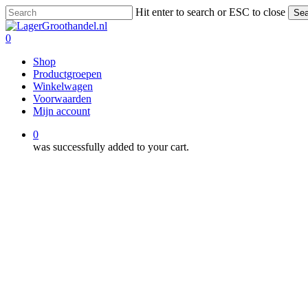
Skip
Hit enter to search or ESC to close
Sea
to
Close
main
Search
0
content
Menu
Shop
Productgroepen
Winkelwagen
Voorwaarden
Mijn account
0
was successfully added to your cart.