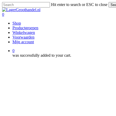
Skip
Hit enter to search or ESC to close
Sea
to
Close
main
Search
0
content
Menu
Shop
Productgroepen
Winkelwagen
Voorwaarden
Mijn account
0
was successfully added to your cart.