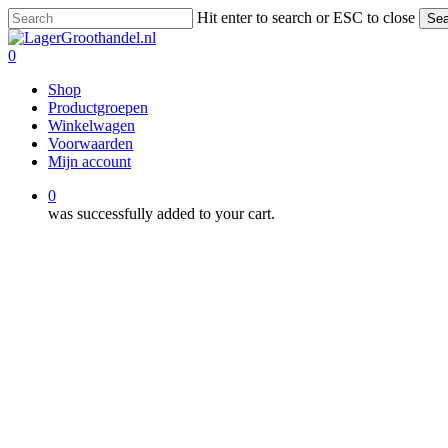
Skip
Hit enter to search or ESC to close
Sea
to
Close
main
Search
0
content
Menu
Shop
Productgroepen
Winkelwagen
Voorwaarden
Mijn account
0
was successfully added to your cart.