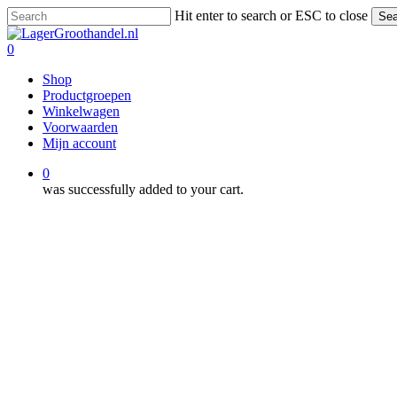
Skip
Hit enter to search or ESC to close
Sea
to
Close
main
Search
0
content
Menu
Shop
Productgroepen
Winkelwagen
Voorwaarden
Mijn account
0
was successfully added to your cart.