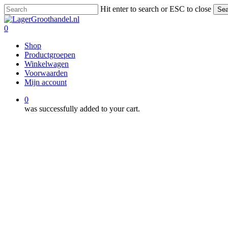
Skip
Hit enter to search or ESC to close
Sea
to
Close
main
Search
0
content
Menu
Shop
Productgroepen
Winkelwagen
Voorwaarden
Mijn account
0
was successfully added to your cart.