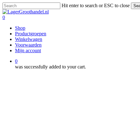
Skip
Hit enter to search or ESC to close
Sea
to
Close
main
Search
0
content
Menu
Shop
Productgroepen
Winkelwagen
Voorwaarden
Mijn account
0
was successfully added to your cart.