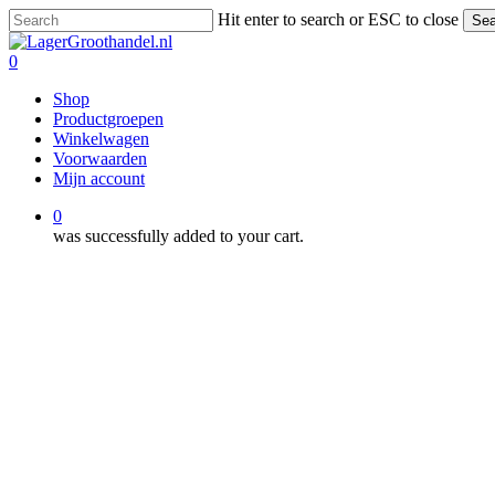
Skip
Hit enter to search or ESC to close
Sea
to
Close
main
Search
0
content
Menu
Shop
Productgroepen
Winkelwagen
Voorwaarden
Mijn account
0
was successfully added to your cart.