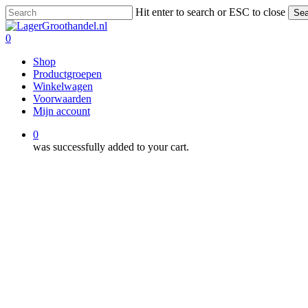
Skip
Hit enter to search or ESC to close
Sea
to
Close
main
Search
0
content
Menu
Shop
Productgroepen
Winkelwagen
Voorwaarden
Mijn account
0
was successfully added to your cart.